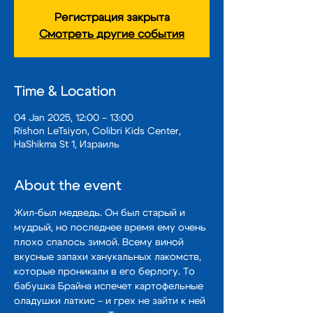
Регистрация закрыта
Смотреть другие события
Time & Location
04 Jan 2025, 12:00 – 13:00
Rishon LeTsiyon, Colibri Kids Center,
HaShikma St 1, Израиль
About the event
Жил-был медведь. Он был старый и 
мудрый, но последнее время ему очень 
плохо спалось зимой. Всему виной 
вкусные запахи ханукальных лакомств, 
которые проникали в его берлогу. То 
бабушка Брайна испечет картофельные 
оладушки латкис – и грех не зайти к ней 