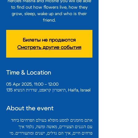
heroes Masha and Moshe you will be able
to find out how flowers live, how they
grow, sleep, wake up and who is their
friend.
Билеты не продаются
Смотреть другие события
Time & Location
05 Apr 2025, 11:00 – 12:00
תיאטרון קראפט, שדרות הנשיא 135, Haifa, Israel
About the event
אתם מוזמנים למסע מופלא בעולם הפרחים! ביחד 
עם הגננים הצעירים, מאשה ומשה, נלמד איך 
פרחים חיים, איך הם גדלים, ישנים ומתעוררים. מי 