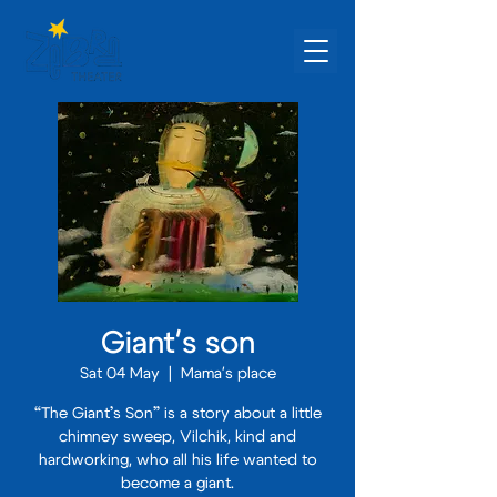
Giant's son
Sat 04 May
  |  
Mama's place
“The Giant’s Son” is a story about a little
chimney sweep, Vilchik, kind and
hardworking, who all his life wanted to
become a giant.