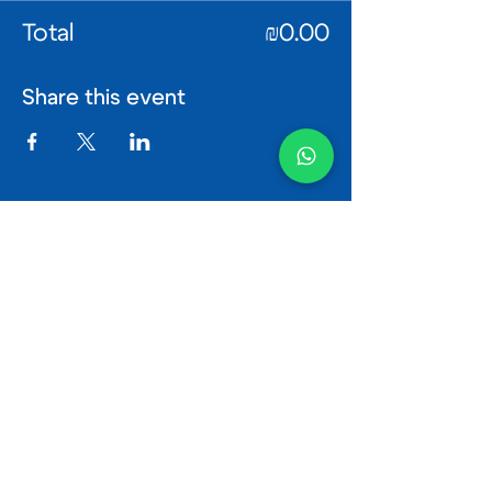
Total
₪0.00
Share this event
Be the first to know about
Zebra's news
Имя
Email