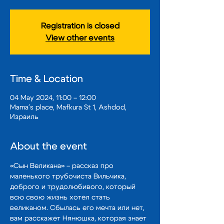
Registration is closed
View other events
Time & Location
04 May 2024, 11:00 – 12:00
Mama's place, Mafkura St 1, Ashdod,
Израиль
About the event
«Сын Великана» – рассказ про 
маленького трубочиста Вильчика, 
доброго и трудолюбивого, который 
всю свою жизнь хотел стать 
великаном. Сбылась его мечта или нет, 
вам расскажет Нянюшка, которая знает 