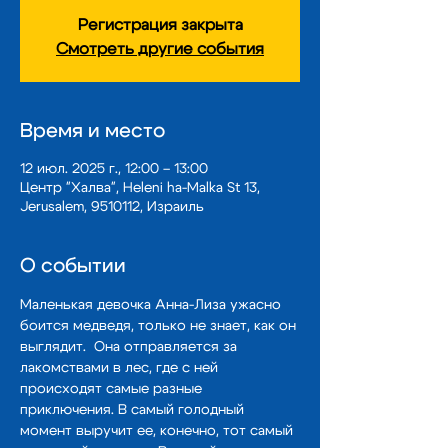
Регистрация закрыта
Смотреть другие события
Время и место
12 июл. 2025 г., 12:00 – 13:00
Центр "Халва", Heleni ha-Malka St 13,
Jerusalem, 9510112, Израиль
О событии
Маленькая девочка Анна-Лиза ужасно 
боится медведя, только не знает, как он 
выглядит.  Она отправляется за 
лакомствами в лес, где с ней 
происходят самые разные 
приключения. В самый голодный 
момент выручит ее, конечно, тот самый 