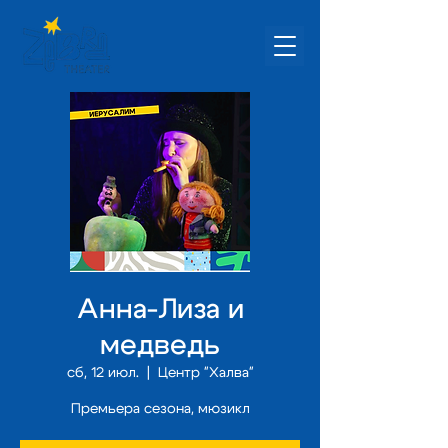
Анна-Лиза и
медведь
сб, 12 июл.
  |  
Центр "Халва"
Премьера сезона, мюзикл