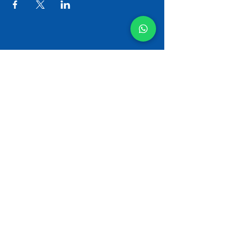
Узнай первым о спектаклях
Зебры
Имя
Email
Subscribe