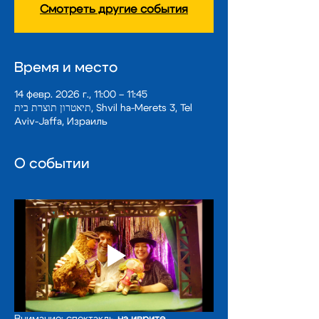
Смотреть другие события
Время и место
14 февр. 2026 г., 11:00 – 11:45
תיאטרון תוצרת בית, Shvil ha-Merets 3, Tel
Aviv-Jaffa, Израиль
О событии
Внимание: спектакль 
на иврите.