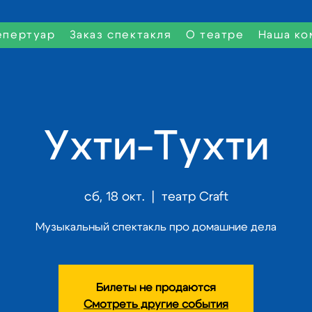
епертуар
Заказ спектакля
О театре
Наша ко
Ухти-Тухти
сб, 18 окт.
  |  
театр Craft
Музыкальный спектакль про домашние дела
Билеты не продаются
Смотреть другие события