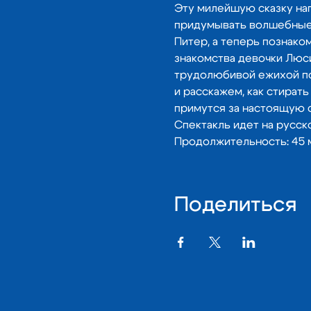
Эту милейшую сказку нап
придумывать волшебные и
Питер, а теперь познако
знакомства девочки Люси
трудолюбивой ежихой по 
и расскажем, как стират
примутся за настоящую с
Спектакль идет на русск
Продолжительность: 45 м
Поделиться