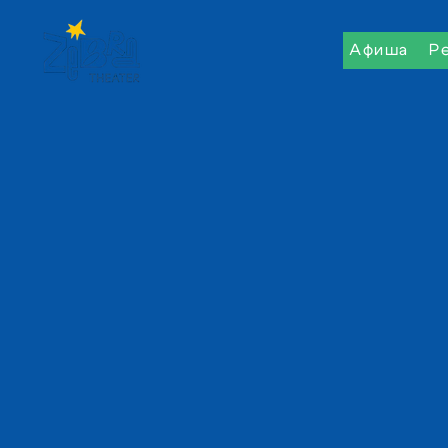
Афиша
Р