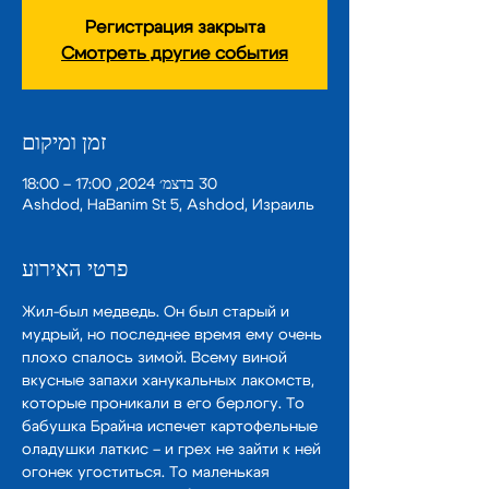
Регистрация закрыта
Смотреть другие события
זמן ומיקום
30 בדצמ׳ 2024, 17:00 – 18:00
Ashdod, HaBanim St 5, Ashdod, Израиль
פרטי האירוע
Жил-был медведь. Он был старый и 
мудрый, но последнее время ему очень 
плохо спалось зимой. Всему виной 
вкусные запахи ханукальных лакомств, 
которые проникали в его берлогу. То 
бабушка Брайна испечет картофельные 
оладушки латкис – и грех не зайти к ней 
огонек угоститься. То маленькая 