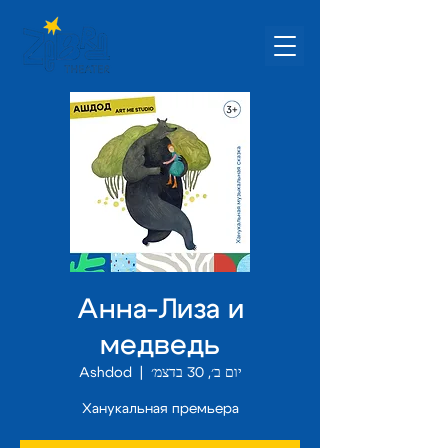
Анна-Лиза и
медведь
יום ב׳, 30 בדצמ׳
  |  
Ashdod
Ханукальная премьера