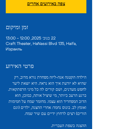
צפה באירועים אחרים
זמן ומיקום
22 בנוב׳ 2025, 12:00 – 13:00
Craft Theater, HaNassi Blvd 135, Haifa,
Израиль
פרטי האירוע
הילדה הקטנה אנה-ליזה מפחדת נורא מדוב, רק 
שהיא לא יודעת איך הוא נראה. היא יוצאת ליער 
לחפש מעדנים, ושם קורים לה כל מיני הרפתקאות. 
ברגע הרעב ביותר, מי שיציל אותה, כמובן, הוא 
הדוב המפחדיד הוא עצמו. מחזמר שמח על חמימות 
ואומץ לב. בונוס נחמד: אחרי ההצגה, ילדים (וגם 
הורים) רצים לרחוץ ידיים עם שיר שמח.
ההצגה בשפת העברית.