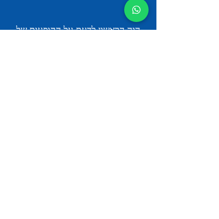
היה הראשון לדעת על ההופעות של
זברה
Имя
Email
Subscribe
שתף את זברה עם החברים שלך