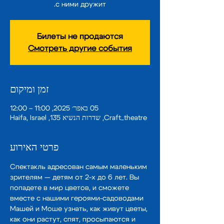
с ними дружит.
Билеты не продаются
Смотреть другие события
זמן ומיקום
05 באפר׳ 2025, 11:00 – 12:00
Craft_theatre, שדרות הנשיא 135, Haifa, Israel
פרטי האירוע
Спектакль адресован самым маленьким 
зрителям — детям от 2-х до 6 лет. Вы 
попадете в мир цветов, и сможете 
вместе c нашими героями-садоводами 
Машей и Моше узнать, как живут цветы, 
как они растут, спят, просыпаются и 