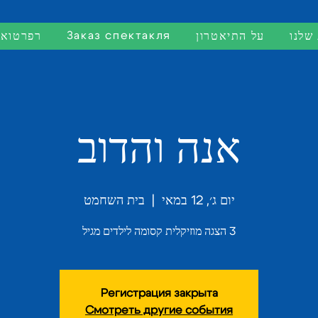
Заказ спектакля
שלנו
על התיאטרון
רפרטואר
אנה והדוב
יום ג׳, 12 במאי
  |  
בית השחמט
3 הצגה מוזיקלית קסומה לילדים מגיל
Регистрация закрыта
Смотреть другие события