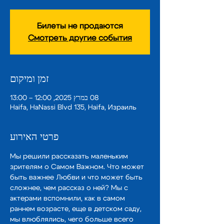
Билеты не продаются
Смотреть другие события
זמן ומיקום
08 במרץ 2025, 12:00 – 13:00
Haifa, HaNassi Blvd 135, Haifa, Израиль
פרטי האירוע
Мы решили рассказать маленьким 
зрителям о Самом Важном. Что может 
быть важнее Любви и что может быть 
сложнее, чем рассказ о ней? Мы с 
актерами вспомнили, как в самом 
раннем возрасте, еще в детском саду, 
мы влюблялись, чего больше всего 