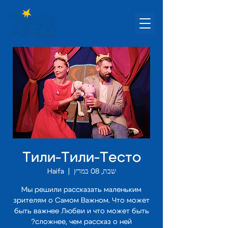
Тили-Тили-Тесто
שבת, 08 במרץ
  |  
Haifa
Мы решили рассказать маленьким
зрителям о Самом Важном. Что может
быть важнее Любви и что может быть
сложнее, чем рассказ о ней?