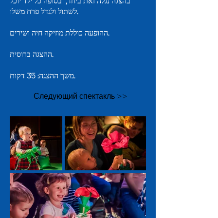
בהצגה נגלה זאת ביחד, ובסופה כל ילד יוכל
לשתול ולגדל פרח משלו.
ההופעה כוללת מוזיקה חיה ושירים.
ההצגה ברוסית.
משך ההצגה: 35 דקות.
Следующий спектакль >>